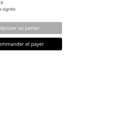
49
s signés
Ajouter au panier
ommander et payer