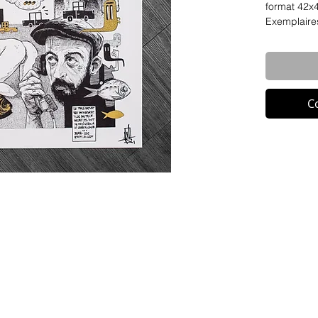
format 42x
Exemplaire
C